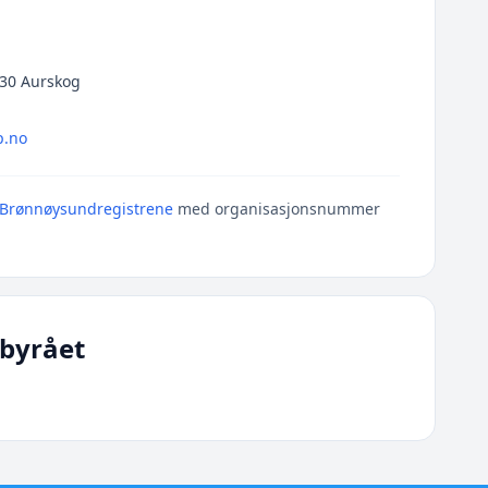
930 Aurskog
p.no
Brønnøysundregistrene
med organisasjonsnummer
byrået