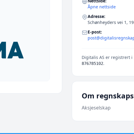
Nettside:
Åpne nettside
Adresse:
Schønheyders vei 1, 1
E-post:
post@digitalisregnska
Digitalis AS er registrert i
.
876785102
Om regnskaps
Aksjeselskap