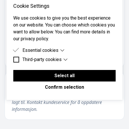
Cookie Settings
Telefon:
95259022
We use cookies to give you the best experience
Mobil:
on our website. You can choose which cookies you
95259022
want to allow below. You can find more details in
our privacy policy.
B-S Regnskap AS er registrert i
Essential cookies
Brønnøysundregistrene
med organisasjonsnummer
.
991608923
Third-party cookies
Essential cookies are cookies that are needed for
the proper functioning of the website.
Third-party cookies are cookies set by third-party
software to enable features such as Google
Select all
Maps.
Om regnskapsbyrået
Confirm selection
Informasjon om regnskapsbyrået er foreløpig ikke
lagt til. Kontakt kundeservice for å oppdatere
informasjon.