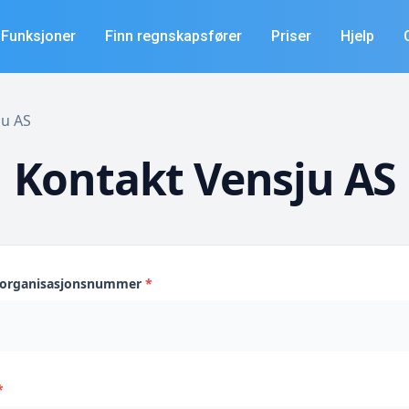
Funksjoner
Finn regnskapsfører
Priser
Hjelp
ju AS
Kontakt Vensju AS
s organisasjonsnummer
*
*