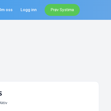
Om oss
Logg inn
Prøv Systima
S
Aktiv