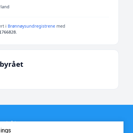
rland
rt i
Brønnøysundregistrene
med
.
1766828
byrået
ontakt
ings