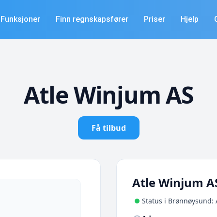
Funksjoner
Finn regnskapsfører
Priser
Hjelp
Atle Winjum AS
Få tilbud
Atle Winjum A
Status i Brønnøysund: 