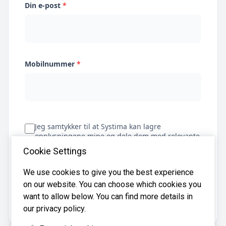
Din e-post
*
Mobilnummer
*
Jeg samtykker til at Systima kan lagre
opplysningene mine og dele dem med relevante
regnskapsbyråer for å hjelpe meg å finne
Cookie Settings
regnskapsfører
We use cookies to give you the best experience
on our website. You can choose which cookies you
Få tilbud
want to allow below. You can find more details in
our privacy policy.