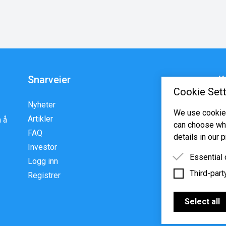
Snarveier
K
Cookie Sett
Nyheter
En
We use cookies
Artikler
p
 å
can choose whi
FAQ
w
details in our p
Investor
Essential
Logg inn
Third-part
Essential 
Registrer
functioning
Third-party
features s
Select all