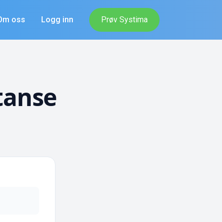
Om oss
Logg inn
Prøv Systima
tanse