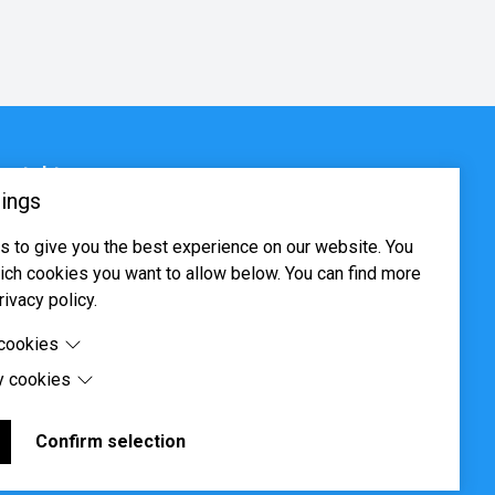
ontakt
ings
sjøveien 16, 0655 Oslo
 to give you the best experience on our website. You
ost@systima.no
ch cookies you want to allow below. You can find more
ww.systima.no
rivacy policy.
 cookies
y cookies
cookies are cookies that are needed for the proper
 of the website.
 cookies are cookies set by third-party software to enable
uch as Google Maps.
Confirm selection