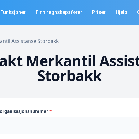
Funksjoner
Finn regnskapsfører
Priser
Hjelp
kantil Assistanse Storbakk
akt Merkantil Assis
Storbakk
s organisasjonsnummer
*