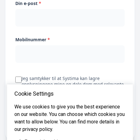
Din e-post
*
Mobilnummer
*
Jeg samtykker til at Systima kan lagre
opplysningene mine og dele dem med relevante
regnskapsbyråer for å hjelpe meg å finne
Cookie Settings
regnskapsfører
We use cookies to give you the best experience
on our website. You can choose which cookies you
Få tilbud
want to allow below. You can find more details in
our privacy policy.