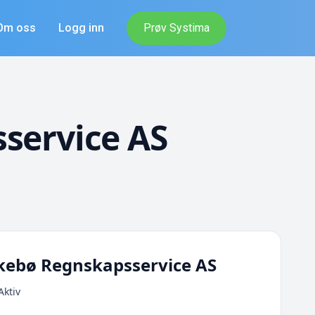
Om oss
Logg inn
Prøv Systima
service AS
kkebø Regnskapsservice AS
Aktiv