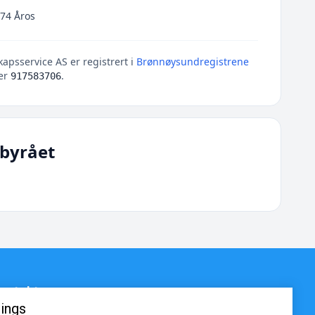
474 Åros
apsservice AS er registrert i
Brønnøysundregistrene
er
.
917583706
byrået
ontakt
ings