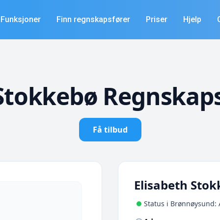
Funksjoner
Finn regnskapsfører
Priser
Hjelp
 Stokkebø Regnskaps
Få tilbud
Elisabeth Sto
Status i Brønnøysund: 