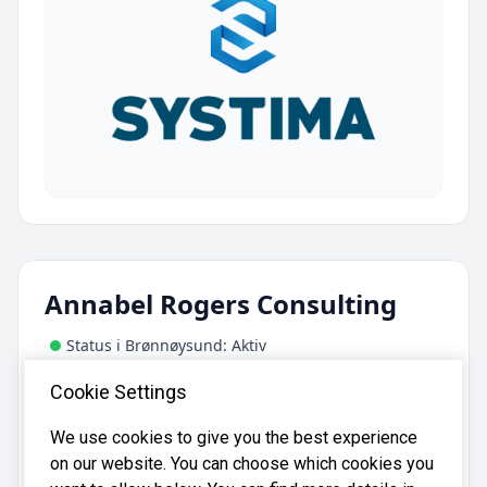
Annabel Rogers Consulting
Status i Brønnøysund: Aktiv
Adresse:
Cookie Settings
Plassen 3C, 3475 Sætre
We use cookies to give you the best experience
on our website. You can choose which cookies you
Annabel Rogers Consulting er registrert i