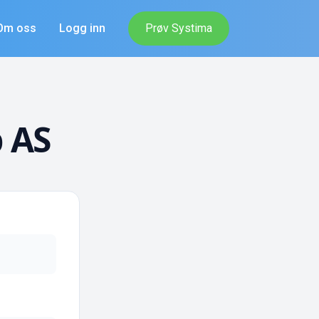
Om oss
Logg inn
Prøv Systima
 AS