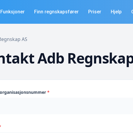
Funksjoner
Finn regnskapsfører
Priser
Hjelp
 Regnskap AS
ntakt Adb Regnskap
s organisasjonsnummer
*
*