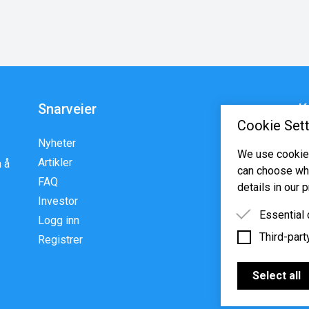
Snarveier
K
Cookie Sett
Nyheter
En
We use cookies
Artikler
p
 å
can choose whi
FAQ
w
details in our p
Investor
Essential
Logg inn
Third-part
Essential 
Registrer
functioning
Third-party
features s
Select all