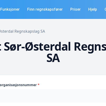
Funksjoner
Finn regnskapsfører
Priser
Hjelp
-Østerdal Regnskapslag SA
 Sør-Østerdal Regn
SA
s organisasjonsnummer
*