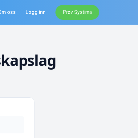
Om oss
Logg inn
Prøv Systima
skapslag