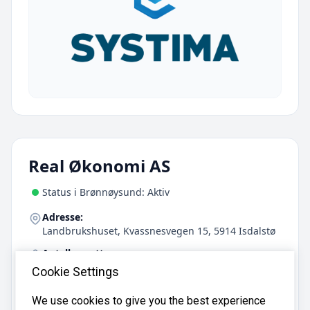
Real Økonomi AS
Status i Brønnøysund: Aktiv
Adresse:
Landbrukshuset, Kvassnesvegen 15, 5914 Isdalstø
Antall ansatte:
6
Cookie Settings
Telefon:
We use cookies to give you the best experience
56 35 19 75