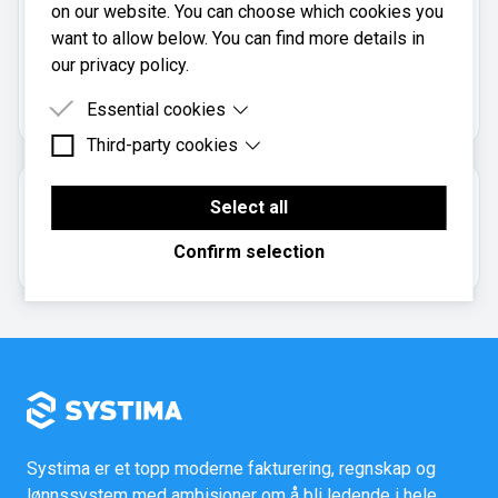
on our website. You can choose which cookies you
want to allow below. You can find more details in
Real Økonomi AS er registrert i
our privacy policy.
Brønnøysundregistrene
med organisasjonsnummer
.
993372277
Essential cookies
Third-party cookies
Essential cookies are cookies that are needed for
the proper functioning of the website.
Third-party cookies are cookies set by third-party
Om regnskapsbyrået
software to enable features such as Google
Select all
Maps.
Aksjeselskap
Confirm selection
Systima er et topp moderne fakturering, regnskap og
lønnssystem med ambisjoner om å bli ledende i hele