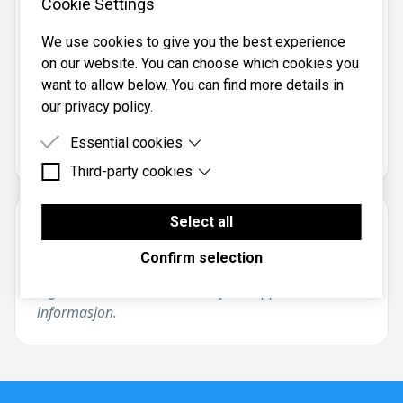
Cookie Settings
922 52 797
Mobil:
We use cookies to give you the best experience
922 52 797
on our website. You can choose which cookies you
want to allow below. You can find more details in
our privacy policy.
Mv Regnskap AS er registrert i
Brønnøysundregistrene
med organisasjonsnummer
Essential cookies
.
983526373
Third-party cookies
Essential cookies are cookies that are needed for
the proper functioning of the website.
Third-party cookies are cookies set by third-party
software to enable features such as Google
Select all
Om regnskapsbyrået
Maps.
Confirm selection
Informasjon om regnskapsbyrået er foreløpig ikke
lagt til. Kontakt kundeservice for å oppdatere
informasjon.