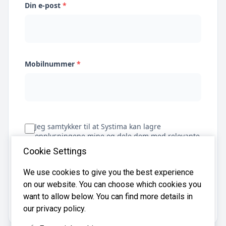
Din e-post
*
Mobilnummer
*
Jeg samtykker til at Systima kan lagre
opplysningene mine og dele dem med relevante
regnskapsbyråer for å hjelpe meg å finne
Cookie Settings
regnskapsfører
We use cookies to give you the best experience
on our website. You can choose which cookies you
Få tilbud
want to allow below. You can find more details in
our privacy policy.