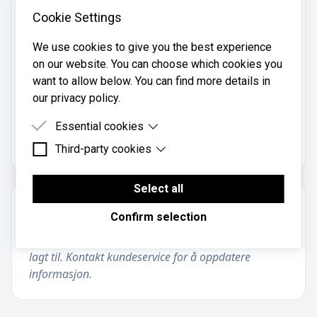
Cookie Settings
Telefon:
995 60 843
We use cookies to give you the best experience
Mobil:
on our website. You can choose which cookies you
995 60 843
want to allow below. You can find more details in
our privacy policy.
Nordal Revisjonsbureau AS er registrert i
Essential cookies
Brønnøysundregistrene
med organisasjonsnummer
.
964284946
Third-party cookies
Essential cookies are cookies that are needed for
the proper functioning of the website.
Third-party cookies are cookies set by third-party
software to enable features such as Google
Select all
Maps.
Om regnskapsbyrået
Confirm selection
Informasjon om regnskapsbyrået er foreløpig ikke
lagt til. Kontakt kundeservice for å oppdatere
informasjon.