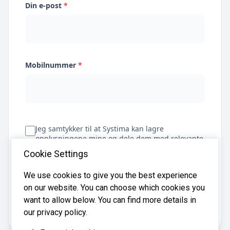
Din e-post
*
Mobilnummer
*
Jeg samtykker til at Systima kan lagre
opplysningene mine og dele dem med relevante
regnskapsbyråer for å hjelpe meg å finne
Cookie Settings
regnskapsfører
We use cookies to give you the best experience
on our website. You can choose which cookies you
Få tilbud
want to allow below. You can find more details in
our privacy policy.