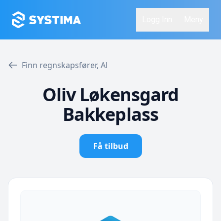
Logg Inn
Meny
Finn regnskapsfører, Al
Oliv Løkensgard
Bakkeplass
Få tilbud