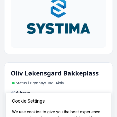
Oliv Løkensgard Bakkeplass
Status i Brønnøysund: Aktiv
Adresse:
Nordbygdvegen 806, 3570 Ål
Cookie Settings
Telefon:
32 08 11 99
We use cookies to give you the best experience