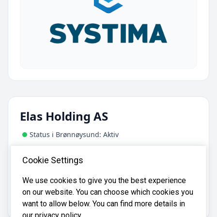
Elas Holding AS
Status i Brønnøysund: Aktiv
Adresse:
Cookie Settings
Melkevegen 2, 7652 Verdal
We use cookies to give you the best experience
on our website. You can choose which cookies you
Elas Holding AS er registrert i
Brønnøysundregistrene
med organisasjonsnummer
.
918319042
want to allow below. You can find more details in
our privacy policy.