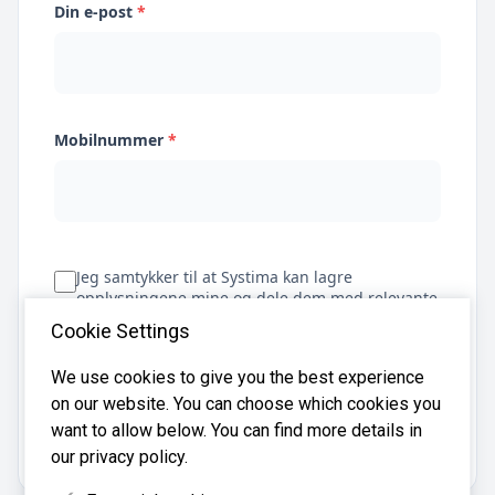
Din e-post
*
Mobilnummer
*
Jeg samtykker til at Systima kan lagre
opplysningene mine og dele dem med relevante
regnskapsbyråer for å hjelpe meg å finne
Cookie Settings
regnskapsfører
We use cookies to give you the best experience
on our website. You can choose which cookies you
Få tilbud
want to allow below. You can find more details in
our privacy policy.