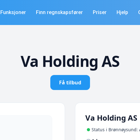
Funksjoner
Finn regnskapsfører
Priser
Hjelp
Va Holding AS
Få tilbud
Va Holding AS
Status i Brønnøysund: 