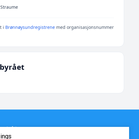
 Straume
t i
Brønnøysundregistrene
med organisasjonsnummer
byrået
ontakt
ings