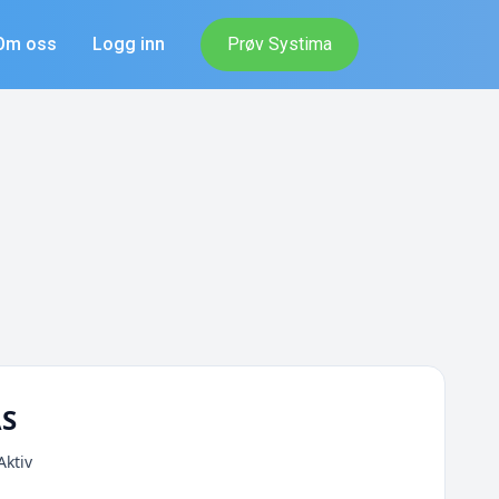
Om oss
Logg inn
Prøv Systima
AS
Aktiv