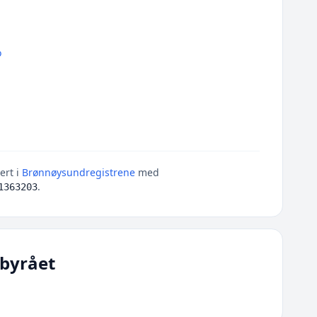
o
ert i
Brønnøysundregistrene
med
.
1363203
byrået