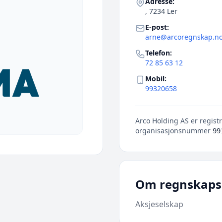
Adresse:
, 7234 Ler
E-post:
arne@arcoregnskap.n
Telefon:
72 85 63 12
Mobil:
99320658
Arco Holding AS er registr
organisasjonsnummer
99
Om regnskaps
Aksjeselskap