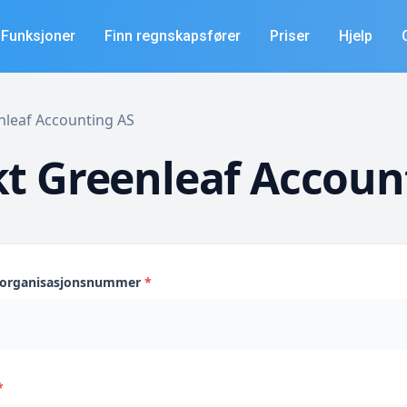
Funksjoner
Finn regnskapsfører
Priser
Hjelp
enleaf Accounting AS
t Greenleaf Accoun
s organisasjonsnummer
*
*